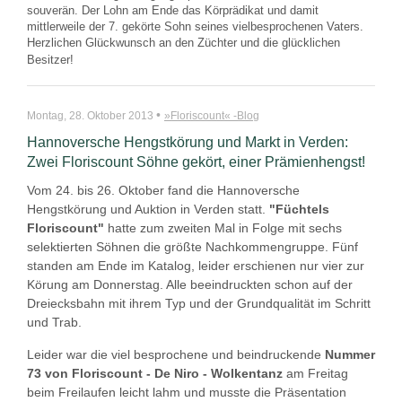
souverän. Der Lohn am Ende das Körprädikat und damit
mittlerweile der 7. gekörte Sohn seines vielbesprochenen Vaters.
Herzlichen Glückwunsch an den Züchter und die glücklichen
Besitzer!
•
Montag, 28. Oktober 2013
»Floriscount« -Blog
Hannoversche Hengstkörung und Markt in Verden:
Zwei Floriscount Söhne gekört, einer Prämienhengst!
Vom 24. bis 26. Oktober fand die Hannoversche
Hengstkörung und Auktion in Verden statt.
"Füchtels
Floriscount"
hatte zum zweiten Mal in Folge mit sechs
selektierten Söhnen die größte Nachkommengruppe. Fünf
standen am Ende im Katalog, leider erschienen nur vier zur
Körung am Donnerstag. Alle beeindruckten schon auf der
Dreiecksbahn mit ihrem Typ und der Grundqualität im Schritt
und Trab.
Leider war die viel besprochene und beindruckende
Nummer
73 von Floriscount - De Niro - Wolkentanz
am Freitag
beim Freilaufen leicht lahm und musste die Präsentation