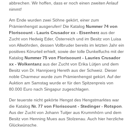
abbrechen. Wir hoffen, dass er noch einen zweiten Anlauf
nimmt!
Am Ende wurden zwei Söhne gekört, einer zum
Prämienhengst ausgerufen! Die Katalog
Nummer 74 von
Floriscount - Lauris Crusador xx - Eisenherz
aus der
Zucht von Hedwig Eder, Österreich und im Besitz von Luisa
von Allwöhrden, dessen Vollbruder bereits im letzten Jahr ein
positives Körurteil erhielt, sowie der tolle Dunkelfuchs mit der
Katalog
Nummer 75 von Floriscount - Lauries Crusador
xx - Wolkentanz
aus der Zucht von Erika Lütjen und dem
Besitz von Dr. Hannjoerg Hereth aus der Schweiz. Dieser
noble Charmeur wurde zum Prämienhengst gekürt. Auf der
Auktion am Samstag wurde er für den Spitzenpreis von
80.000 Euro nach Singapur zugeschlagen.
Der teuerste nicht gekörte Hengst des Hengstmarktes war
die Katalog
Nr. 77 von Floriscount - Stedinger - Rotspon
.
Aus der Zucht von Johann Tuitjer aus Krummhörn und dem
Besitz von Henning Mues aus Stolzenau. Auch hier herzliche
Glückwünsche.