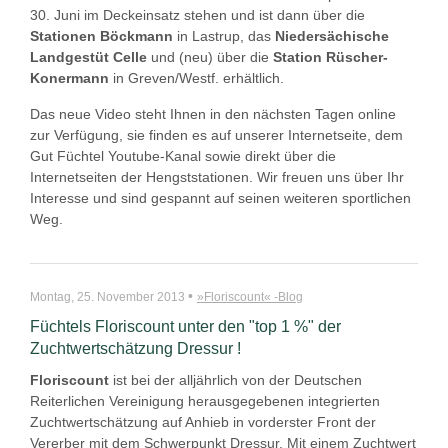
30. Juni im Deckeinsatz stehen und ist dann über die
Stationen Böckmann
in Lastrup, das
Niedersächische
Landgestüt Celle
und (neu) über die
Station Rüscher-
Konermann
in Greven/Westf. erhältlich.
Das neue Video steht Ihnen in den nächsten Tagen online
zur Verfügung, sie finden es auf unserer Internetseite, dem
Gut Füchtel Youtube-Kanal sowie direkt über die
Internetseiten der Hengststationen. Wir freuen uns über Ihr
Interesse und sind gespannt auf seinen weiteren sportlichen
Weg.
•
Montag, 25. November 2013
»Floriscount« -Blog
Füchtels Floriscount unter den "top 1 %" der
Zuchtwertschätzung Dressur !
Floriscount
ist bei der alljährlich von der Deutschen
Reiterlichen Vereinigung herausgegebenen integrierten
Zuchtwertschätzung auf Anhieb in vorderster Front der
Vererber mit dem Schwerpunkt Dressur. Mit einem Zuchtwert