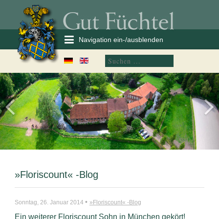
Navigation ein-/ausblenden
»Floriscount« -Blog
•
Sonntag, 26. Januar 2014
»Floriscount« -Blog
Ein weiterer Floriscount Sohn in München gekört!