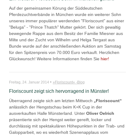
Auf der gemeinsamen Körung der Süddeutschen
Pferdezuchtverbände in München wurde ein weiterer Sohn
unseres immer populärer werdenden "Floriscount" aus einer
"Beluga" - "Prince Thatch" Mutter gekört. Der sich gewaltig
bewegende Rappe aus dem Besitz der Familie Miesner aus
Milte und der Zucht von Wilhelm und Helga Tergast aus
Bunde wurde auf der anschließenden Auktion am Samstag
für den Spitzenpreis von 70.000 Euro verkauft. Herzlichen
Glückwunsch! Weitere Informationen finden Sie
hier!
•
Freitag, 24. Januar 2014
»Floriscount« -Blog
Floriscount zeigt sich hervorragend in Münster!
Überragend zeigte sich am letzten Mittwoch
„Floriscount“
anlässlich der Hengstschau beim K+K Cup in der
ausverkauften Halle Münsterland. Unter
Oliver Oelrich
präsentierte sich der Hengst weiter gereift, locker und
durchlässig mit spektakulären Höhepunkten in der Trab- und
Galopparbeit, wo es wiederholt Szenenapplaus vom