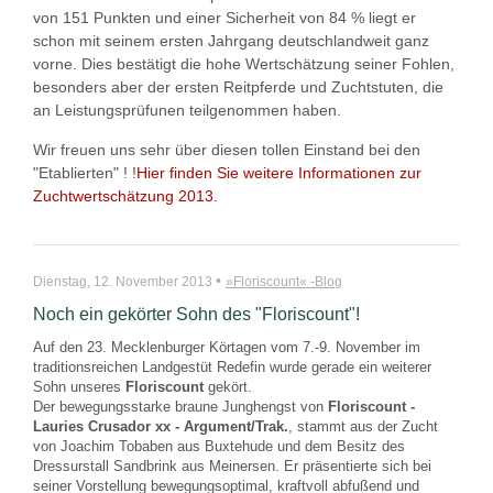
von 151 Punkten und einer Sicherheit von 84 % liegt er
schon mit seinem ersten Jahrgang deutschlandweit ganz
vorne. Dies bestätigt die hohe Wertschätzung seiner Fohlen,
besonders aber der ersten Reitpferde und Zuchtstuten, die
an Leistungsprüfunen teilgenommen haben.
Wir freuen uns sehr über diesen tollen Einstand bei den
"Etablierten" ! !
Hier finden Sie weitere Informationen zur
Zuchtwertschätzung 2013.
•
Dienstag, 12. November 2013
»Floriscount« -Blog
Noch ein gekörter Sohn des "Floriscount"!
Auf den 23. Mecklenburger Körtagen vom 7.-9. November im
traditionsreichen Landgestüt Redefin wurde gerade ein weiterer
Sohn unseres
Floriscount
gekört.
Der bewegungsstarke braune Junghengst von
Floriscount -
Lauries Crusador xx - Argument/Trak.
, stammt aus der Zucht
von Joachim Tobaben aus Buxtehude und dem Besitz des
Dressurstall Sandbrink aus Meinersen. Er präsentierte sich bei
seiner Vorstellung bewegungsoptimal, kraftvoll abfußend und