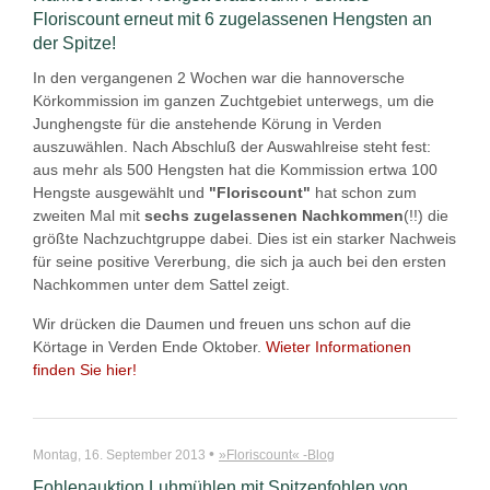
Floriscount erneut mit 6 zugelassenen Hengsten an
der Spitze!
In den vergangenen 2 Wochen war die hannoversche
Körkommission im ganzen Zuchtgebiet unterwegs, um die
Junghengste für die anstehende Körung in Verden
auszuwählen. Nach Abschluß der Auswahlreise steht fest:
aus mehr als 500 Hengsten hat die Kommission ertwa 100
Hengste ausgewählt und
"Floriscount"
hat schon zum
zweiten Mal mit
sechs
zugelassenen Nachkommen
(!!) die
größte Nachzuchtgruppe dabei. Dies ist ein starker Nachweis
für seine positive Vererbung, die sich ja auch bei den ersten
Nachkommen unter dem Sattel zeigt.
Wir drücken die Daumen und freuen uns schon auf die
Körtage in Verden Ende Oktober.
Wieter Informationen
finden Sie hier!
•
Montag, 16. September 2013
»Floriscount« -Blog
Fohlenauktion Luhmühlen mit Spitzenfohlen von