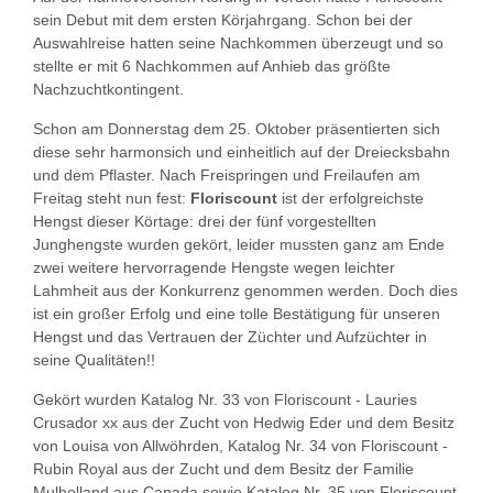
sein Debut mit dem ersten Körjahrgang. Schon bei der
Auswahlreise hatten seine Nachkommen überzeugt und so
stellte er mit 6 Nachkommen auf Anhieb das größte
Nachzuchtkontingent.
Schon am Donnerstag dem 25. Oktober präsentierten sich
diese sehr harmonsich und einheitlich auf der Dreiecksbahn
und dem Pflaster. Nach Freispringen und Freilaufen am
Freitag steht nun fest:
Floriscount
ist der erfolgreichste
Hengst dieser Körtage: drei der fünf vorgestellten
Junghengste wurden gekört, leider mussten ganz am Ende
zwei weitere hervorragende Hengste wegen leichter
Lahmheit aus der Konkurrenz genommen werden. Doch dies
ist ein großer Erfolg und eine tolle Bestätigung für unseren
Hengst und das Vertrauen der Züchter und Aufzüchter in
seine Qualitäten!!
Gekört wurden Katalog Nr. 33 von Floriscount - Lauries
Crusador xx aus der Zucht von Hedwig Eder und dem Besitz
von Louisa von Allwöhrden, Katalog Nr. 34 von Floriscount -
Rubin Royal aus der Zucht und dem Besitz der Familie
Mulholland aus Canada sowie Katalog Nr. 35 von Floriscount