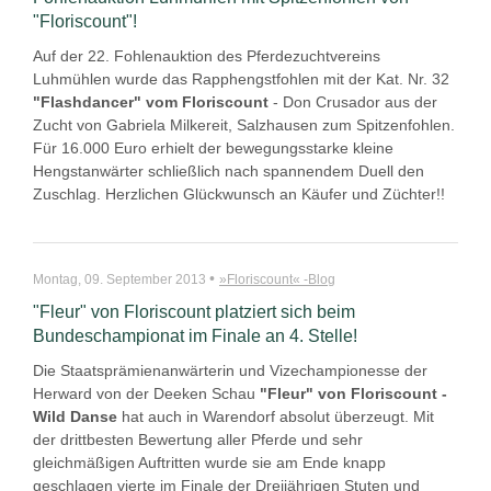
"Floriscount"!
Auf der 22. Fohlenauktion des Pferdezuchtvereins
Luhmühlen wurde das Rapphengstfohlen mit der Kat. Nr. 32
"Flashdancer" vom Floriscount
- Don Crusador aus der
Zucht von Gabriela Milkereit, Salzhausen zum Spitzenfohlen.
Für 16.000 Euro erhielt der bewegungsstarke kleine
Hengstanwärter schließlich nach spannendem Duell den
Zuschlag. Herzlichen Glückwunsch an Käufer und Züchter!!
•
Montag, 09. September 2013
»Floriscount« -Blog
"Fleur" von Floriscount platziert sich beim
Bundeschampionat im Finale an 4. Stelle!
Die Staatsprämienanwärterin und Vizechampionesse der
Herward von der Deeken Schau
"Fleur" von Floriscount -
Wild Danse
hat auch in Warendorf absolut überzeugt. Mit
der drittbesten Bewertung aller Pferde und sehr
gleichmäßigen Auftritten wurde sie am Ende knapp
geschlagen vierte im Finale der Dreijährigen Stuten und