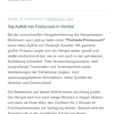
•
Montag, 18. Februar 2013
»Floriscount« -Blog
Top Auftritt von Floriscount in Vechta!
Bei der ausverkauften Hengstvorführung der Hengststation
Böckmann aus Lastrup hatte unser
"Füchtels Floriscount"
einen tollen Auftritt mit Christoph Koschel. Mit gewohnt
großer Präsenz zeigte sich der Hengst weiter gereift und
stellte eindrucksvoll dar, wie er sich auch in der gehobenen
Ausbildung entwickelt. Tolle Versammlungsansätze, weit
ausgreifende Traversalen und Serienwechsel sowie
Verstärkungen der Extraklasse zeigten, trotz
spannungsgeladener Atmosphäre, seine Qualität als
Vererber und Dressurpferd.
Die Reaktionen auf diesen Auftritt waren durchweg positiv.
Der Hengst wird nun noch einige Wochen in Hagen bleiben
und dann ab Ende März den Züchtern für 2 Monate im
Frischsameneinsatz zur Verfügung stehen. Danach wird der
Schwerpunkt in der sportlichen Förderung liegen.