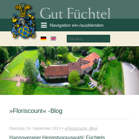
Navigation ein-/ausblenden
»Floriscount« -Blog
•
Dienstag, 24. September 2013
»Floriscount« -Blog
Hannoveraner Hengstvorauswahl: Füchtels