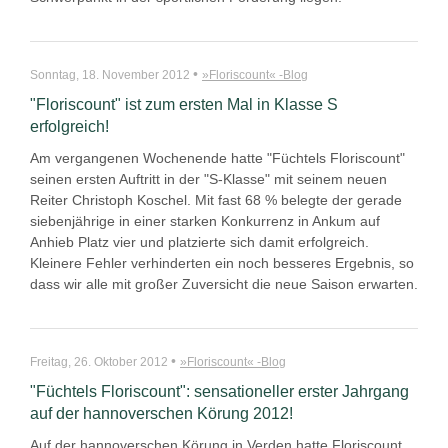
•
Sonntag, 18. November 2012
»Floriscount« -Blog
"Floriscount" ist zum ersten Mal in Klasse S
erfolgreich!
Am vergangenen Wochenende hatte "Füchtels Floriscount"
seinen ersten Auftritt in der "S-Klasse" mit seinem neuen
Reiter Christoph Koschel. Mit fast 68 % belegte der gerade
siebenjährige in einer starken Konkurrenz in Ankum auf
Anhieb Platz vier und platzierte sich damit erfolgreich.
Kleinere Fehler verhinderten ein noch besseres Ergebnis, so
dass wir alle mit großer Zuversicht die neue Saison erwarten.
•
Freitag, 26. Oktober 2012
»Floriscount« -Blog
"Füchtels Floriscount": sensationeller erster Jahrgang
auf der hannoverschen Körung 2012!
Auf der hannoverschen Körung in Verden hatte Floriscount